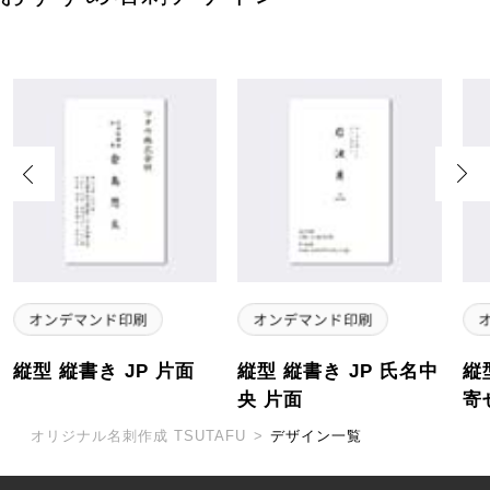
Previous
Next
縦型 縦書き JP 片面
縦型 縦書き JP 氏名中
縦
央 片面
寄
オリジナル名刺作成 TSUTAFU
>
デザイン一覧